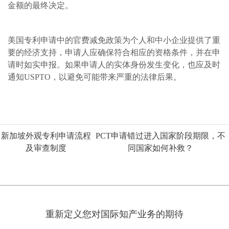
金额的最终决定。
美国专利申请中的官费减免政策为个人和中小企业提供了重
要的经济支持，申请人应确保符合相应的资格条件，并在申
请时如实申报。如果申请人的实体身份发生变化，也应及时
通知
USPTO，以避免可能带来严重的法律后果。
新加坡外观专利申请流程
PCT申请错过进入国家阶段期限，不
及审查制度
同国家如何补救？
重新定义您对国际知产业务的期待