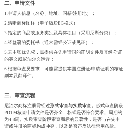
二、申请文件
1.
申请人信息（名称、地址、国籍
/注册地）；
2.
清晰商标图样（电子版
JPEG格式）；
3.
指定的商品或服务类别及具体项目（采用尼斯分类）；
4.
经签署的委托书（通常需经公证或见证）；
5.
若主张优先权，需提供在先申请国的证明文件及其经公证
的英文或尼泊尔文翻译；
6.
根据审查员要求，可能需提供本国注册证
/申请证明的核证
副本及翻译件。
三、审查流程
尼泊尔商标注册需经过
形式审查与实质审查
。
形式审查
阶段
PDTM核查申请文件是否齐全、格式是否符合要求。周期约
为4-8周。实质审查
阶段
审查商标的显著性，是否与在先申
请或注册的商标构成冲突，以及是否违反法律禁用条款。